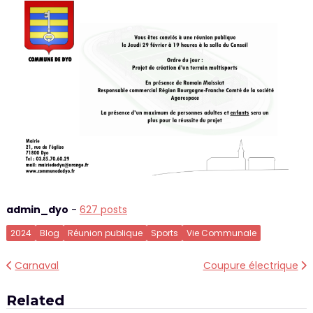
admin_dyo
-
627 posts
2024
Blog
Réunion publique
Sports
Vie Communale
Navigation
Carnaval
Coupure électrique
de
Related
l’article