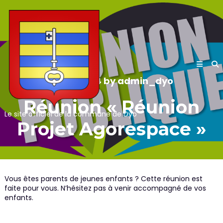
Skip
to
content
19/02/2024
by
admin_dyo
Réunion « Réunion
Le site officiel de la commune de Dyo
Projet Agorespace »
Vous êtes parents de jeunes enfants ? Cette réunion est
faite pour vous. N’hésitez pas à venir accompagné de vos
enfants.