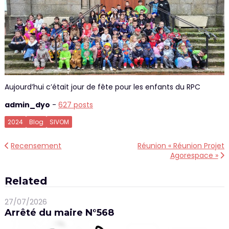
Aujourd’hui c’était jour de fête pour les enfants du RPC
admin_dyo
-
627 posts
2024
Blog
SIVOM
Navigation
Recensement
Réunion « Réunion Projet
Agorespace »
de
l’article
Related
27/07/2026
Arrêté du maire N°568