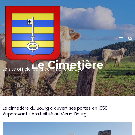
Skip
to
content
Le Cimetière
Le site officiel de la commune de Dyo
Le cimetière du Bourg a ouvert ses portes en 1956.
Auparavant il était situé au Vieux-Bourg