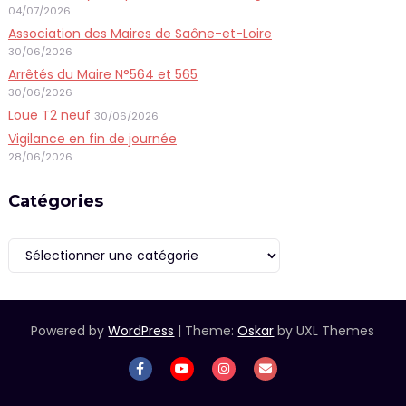
04/07/2026
Association des Maires de Saône-et-Loire
30/06/2026
Arrêtés du Maire N°564 et 565
30/06/2026
Loue T2 neuf
30/06/2026
Vigilance en fin de journée
28/06/2026
Catégories
Catégories
Powered by
WordPress
|
Theme:
Oskar
by UXL Themes