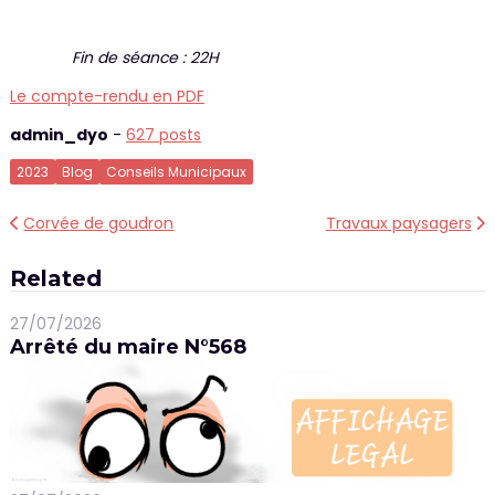
Fin de séance : 22H
Le compte-rendu en PDF
admin_dyo
-
627 posts
2023
Blog
Conseils Municipaux
Navigation
Corvée de goudron
Travaux paysagers
de
Related
l’article
27/07/2026
Arrêté du maire N°568