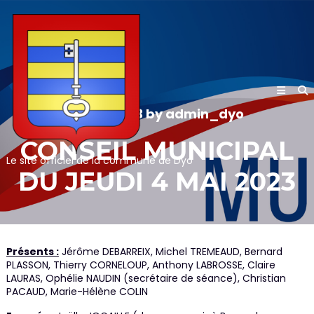
Skip
to
content
10/05/2023
by
admin_dyo
CONSEIL MUNICIPAL
Le site officiel de la commune de Dyo
DU JEUDI 4 MAI 2023
Présents :
Jérôme DEBARREIX, Michel TREMEAUD, Bernard
PLASSON, Thierry CORNELOUP, Anthony LABROSSE, Claire
LAURAS, Ophélie NAUDIN (secrétaire de séance), Christian
PACAUD, Marie-Hélène COLIN