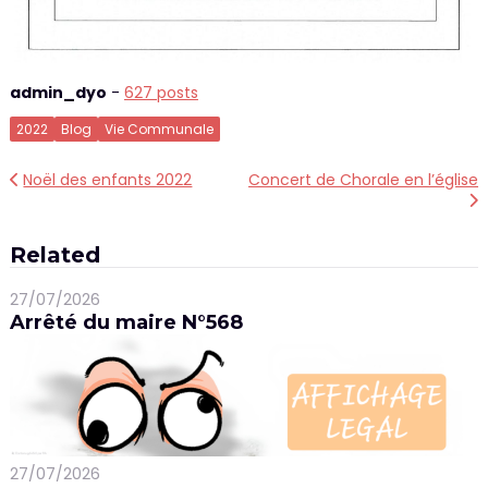
admin_dyo
-
627 posts
2022
Blog
Vie Communale
Navigation
Noël des enfants 2022
Concert de Chorale en l’église
de
l’article
Related
27/07/2026
Arrêté du maire N°568
27/07/2026