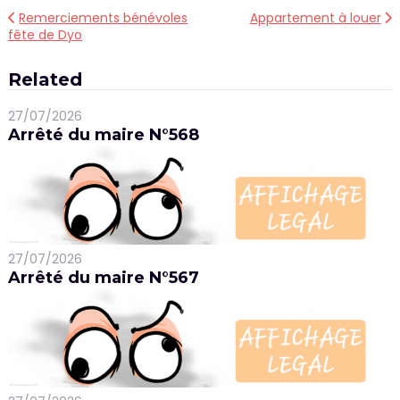
Navigation
Remerciements bénévoles
Appartement à louer
fête de Dyo
de
l’article
Related
27/07/2026
Arrêté du maire N°568
27/07/2026
Arrêté du maire N°567