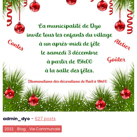
admin_dyo
-
627 posts
2022
Blog
Vie Communale