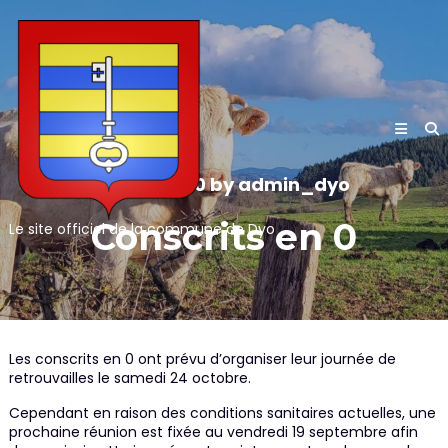
Skip
to
content
25/07/2020
by
admin_dyo
Conscrits en 0
Le site officiel de la commune de Dyo
Les conscrits en 0 ont prévu d’organiser leur journée de
retrouvailles le samedi 24 octobre.
Cependant en raison des conditions sanitaires actuelles, une
prochaine réunion est fixée au vendredi 19 septembre afin