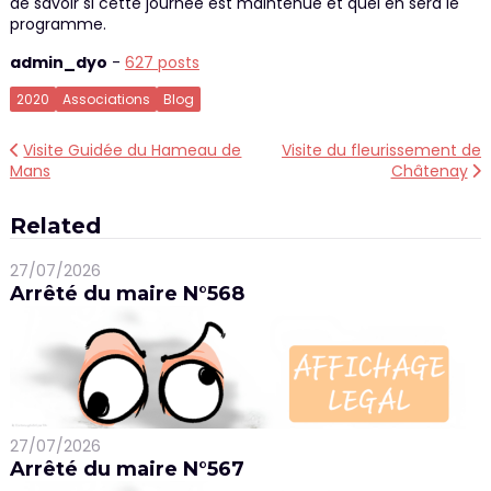
de savoir si cette journée est maintenue et quel en sera le
programme.
admin_dyo
-
627 posts
2020
Associations
Blog
Navigation
Visite Guidée du Hameau de
Visite du fleurissement de
Mans
Châtenay
de
l’article
Related
27/07/2026
Arrêté du maire N°568
27/07/2026
Arrêté du maire N°567