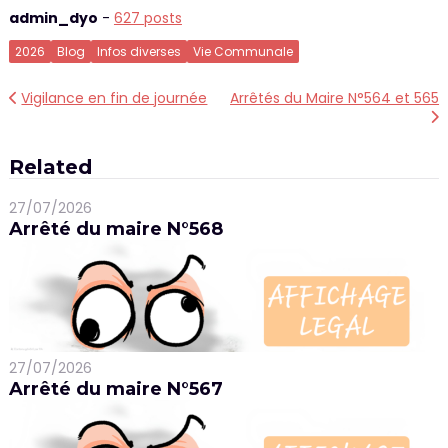
admin_dyo
-
627 posts
2026
Blog
Infos diverses
Vie Communale
Navigation
Vigilance en fin de journée
Arrêtés du Maire N°564 et 565
de
l’article
Related
27/07/2026
Arrêté du maire N°568
27/07/2026
Arrêté du maire N°567