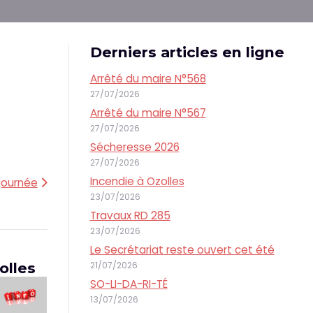
Derniers articles en ligne
Arrêté du maire N°568
27/07/2026
Arrêté du maire N°567
27/07/2026
Sécheresse 2026
27/07/2026
Incendie à Ozolles
 journée
23/07/2026
Travaux RD 285
23/07/2026
Le Secrétariat reste ouvert cet été
21/07/2026
olles
SO-LI-DA-RI-TÉ
13/07/2026