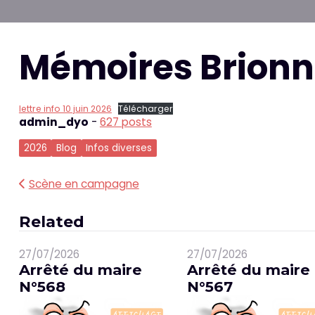
Mémoires Brionn
lettre info 10 juin 2026
Télécharger
admin_dyo
-
627 posts
2026
Blog
Infos diverses
Navigation
Scène en campagne
de
Related
l’article
27/07/2026
27/07/2026
Arrêté du maire
Arrêté du maire
N°568
N°567