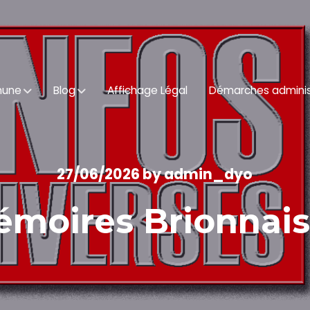
mune
Blog
Affichage Légal
Démarches adminis
27/06/2026
by
admin_dyo
moires Brionnai