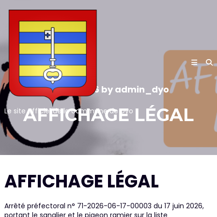
Skip
to
content
20/06/2026
by
admin_dyo
AFFICHAGE LÉGAL
Le site officiel de la commune de Dyo
AFFICHAGE LÉGAL
Arrêté préfectoral n° 71-2026-06-17-00003 du 17 juin 2026,
portant le sanglier et le pigeon ramier sur la liste