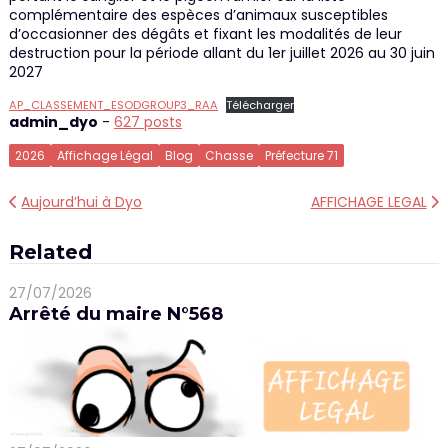
complémentaire des espèces d’animaux susceptibles
d’occasionner des dégâts et fixant les modalités de leur
destruction pour la période allant du 1er juillet 2026 au 30 juin
2027
AP_CLASSEMENT_ESODGROUP3_RAA
Télécharger
admin_dyo
-
627 posts
2026
Affichage Légal
Blog
Chasse
Préfecture 71
Navigation
Aujourd’hui à Dyo
AFFICHAGE LEGAL
de
Related
l’article
27/07/2026
Arrêté du maire N°568