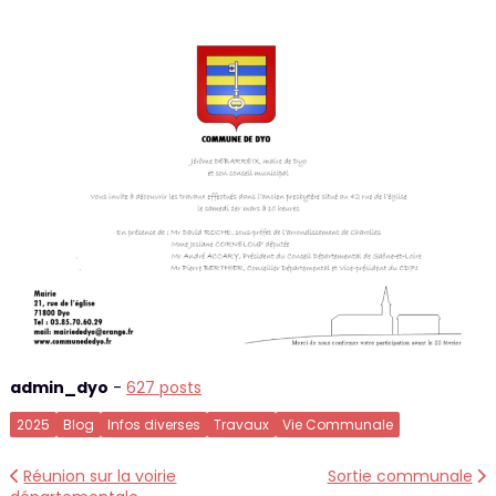
admin_dyo
-
627 posts
2025
Blog
Infos diverses
Travaux
Vie Communale
Navigation
Réunion sur la voirie
Sortie communale