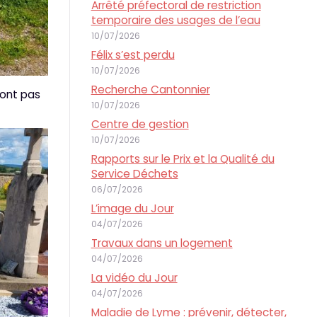
Arrêté préfectoral de restriction
temporaire des usages de l’eau
10/07/2026
Félix s’est perdu
10/07/2026
Recherche Cantonnier
sont pas
10/07/2026
Centre de gestion
10/07/2026
Rapports sur le Prix et la Qualité du
Service Déchets
06/07/2026
L’image du Jour
04/07/2026
Travaux dans un logement
04/07/2026
La vidéo du Jour
04/07/2026
Maladie de Lyme : prévenir, détecter,