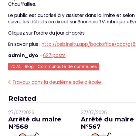
Chauffailles.
Le public est autorisé à y assister dans la limite et selo
suivre les débats en direct sur Brionnais TV, rubrique « 
Cliquez sur l’ordre du jour ci-après.
En savoir plus :
http://bsb.insitu.app/backoffice/doc/gt8
admin_dyo
-
627 posts
2024
Blog
Communauté de communes
Navigation
Travaux dans la deuxième salle d’école
de
Related
l’article
27/07/2026
27/07/2026
Arrêté du maire
Arrêté du maire
N°568
N°567