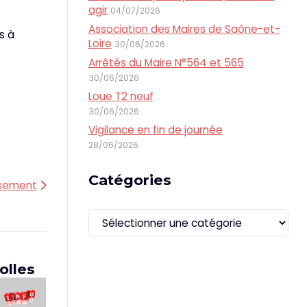
agir
04/07/2026
Association des Maires de Saône-et-
s à
Loire
30/06/2026
Arrêtés du Maire N°564 et 565
30/06/2026
Loue T2 neuf
30/06/2026
Vigilance en fin de journée
28/06/2026
Catégories
sement
Catégories
olles