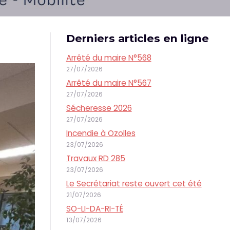
Derniers articles en ligne
Arrêté du maire N°568
27/07/2026
Arrêté du maire N°567
27/07/2026
Sécheresse 2026
27/07/2026
Incendie à Ozolles
23/07/2026
Travaux RD 285
23/07/2026
Le Secrétariat reste ouvert cet été
21/07/2026
SO-LI-DA-RI-TÉ
13/07/2026