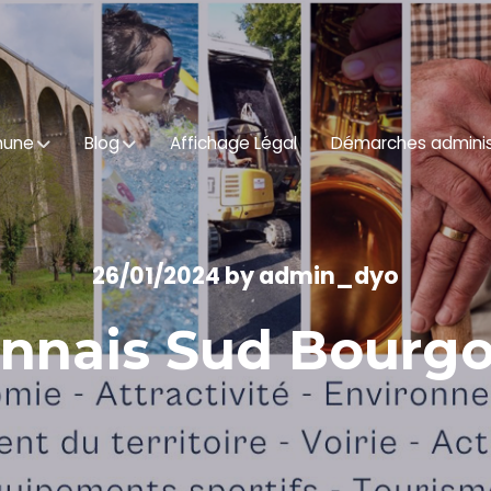
mune
Blog
Affichage Légal
Démarches adminis
26/01/2024
by
admin_dyo
onnais Sud Bourg