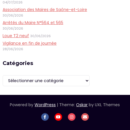
04/07/2026
Association des Maires de Saône-et-Loire
30/06/2026
Arrêtés du Maire N°564 et 565
30/06/2026
Loue T2 neuf
30/06/2026
Vigilance en fin de journée
28/06/2026
Catégories
Catégories
Powered by
WordPress
|
Theme:
Oskar
by UXL Themes