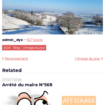
admin_dyo
-
627 posts
2024
Blog
L'image du jour
Navigation
Recensement
L’image du jour
de
Related
l’article
27/07/2026
Arrêté du maire N°568