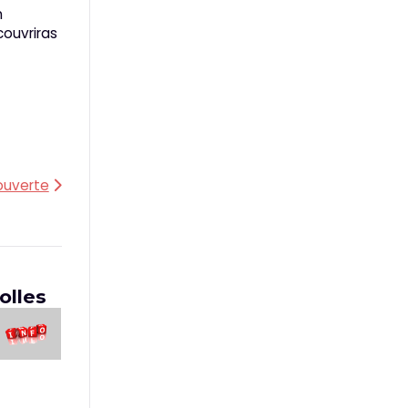
n
couvriras
ouverte
olles