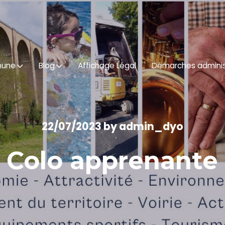
mune
Blog
Affichage Légal
Démarches adminis
22/07/2023
by
admin_dyo
Colo apprenante