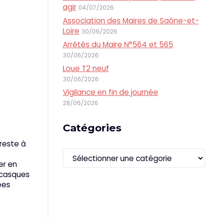
agir
04/07/2026
Association des Maires de Saône-et-
Loire
30/06/2026
Arrêtés du Maire N°564 et 565
30/06/2026
Loue T2 neuf
30/06/2026
Vigilance en fin de journée
28/06/2026
Catégories
reste à
Catégories
er en
 casques
ées