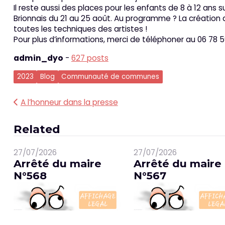
Il reste aussi des places pour les enfants de 8 à 12 ans su
Brionnais du 21 au 25 août. Au programme ? La création 
toutes les techniques des artistes !
Pour plus d’informations, merci de téléphoner au 06 78 5
admin_dyo
-
627 posts
2023
Blog
Communauté de communes
Navigation
A l’honneur dans la presse
de
Related
l’article
27/07/2026
27/07/2026
Arrêté du maire
Arrêté du maire
N°568
N°567