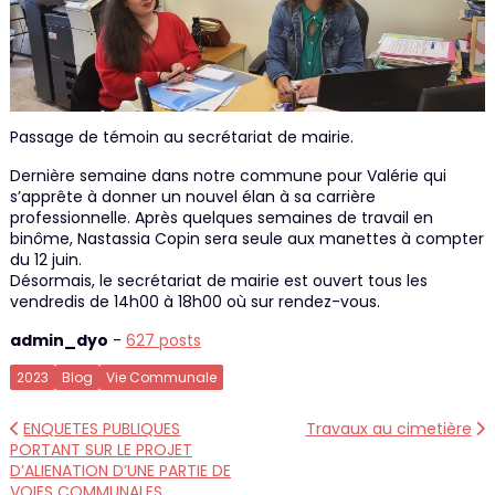
Passage de témoin au secrétariat de mairie.
Dernière semaine dans notre commune pour Valérie qui
s’apprête à donner un nouvel élan à sa carrière
professionnelle. Après quelques semaines de travail en
binôme, Nastassia Copin sera seule aux manettes à compter
du 12 juin.
Désormais, le secrétariat de mairie est ouvert tous les
vendredis de 14h00 à 18h00 où sur rendez-vous.
admin_dyo
-
627 posts
2023
Blog
Vie Communale
Navigation
ENQUETES PUBLIQUES
Travaux au cimetière
PORTANT SUR LE PROJET
de
D’ALIENATION D’UNE PARTIE DE
l’article
VOIES COMMUNALES