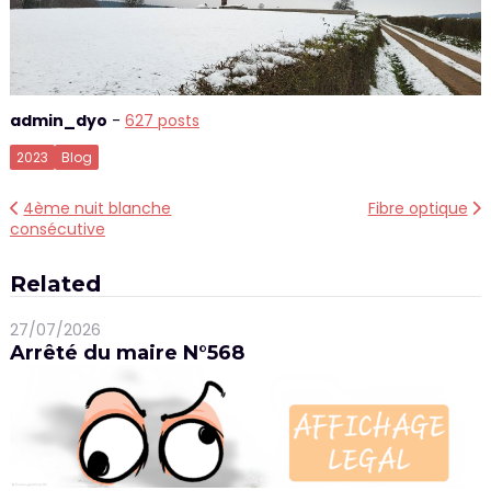
admin_dyo
-
627 posts
2023
Blog
Navigation
4ème nuit blanche
Fibre optique
consécutive
de
l’article
Related
27/07/2026
Arrêté du maire N°568