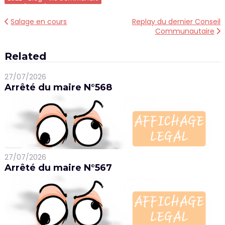
Navigation
Salage en cours
Replay du dernier Conseil
Communautaire
de
l’article
Related
27/07/2026
Arrêté du maire N°568
27/07/2026
Arrêté du maire N°567