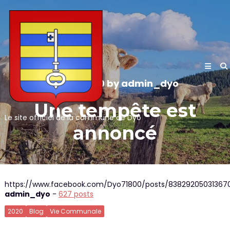
Skip
to
content
20/10/2020
by
admin_dyo
Une tempête est
Le site officiel de la commune de Dyo
annoncé
https://www.facebook.com/Dyo71800/posts/83829205031367
admin_dyo
-
627 posts
2020
Blog
Vie Communale