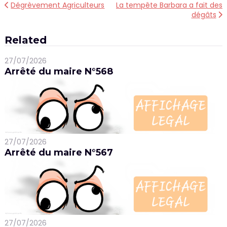
Navigation
Dégrèvement Agriculteurs
La tempête Barbara a fait des
dégâts
de
l’article
Related
27/07/2026
Arrêté du maire N°568
27/07/2026
Arrêté du maire N°567
27/07/2026