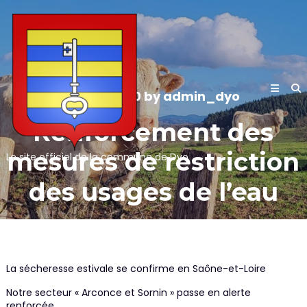
Skip
to
content
05/06/2020
by
admin_dyo
Renforcement des
mesures de restriction
Le site officiel de la commune de Dyo
des usages de l’eau
La sécheresse estivale se confirme en Saône-et-Loire
Notre secteur « Arconce et Sornin » passe en alerte
renforcée.