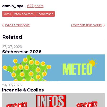
admin_dyo
-
627 posts
2020
Infos diverses
Sécheresse
Navigation
Infos transport
Commission voirie
de
Related
l’article
27/07/2026
Sécheresse 2026
23/07/2026
Incendie à Ozolles