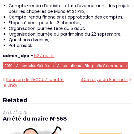
Compte-rendu d’activité : état d’avancement des projets
pour les chapelles de Mans et St Prix,
Compte-rendu financier et approbation des comptes,
Étapes à venir pour les 2 chapelles,
Organisation journée fête du 5 août,
Organisation journée du patrimoine du 22 septembre,
Questions diverses,
Pot amical.
admin_dyo
-
627 posts
2019
Assemblée Générale
Associations
Blog
Vie Communale
Navigation
Réunion de l’ACCU71 contre
40e rallye du Brionnais
le Linky
de
l’article
Related
27/07/2026
Arrêté du maire N°568