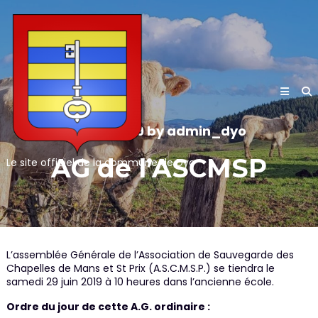
Skip
to
content
25/06/2019
by
admin_dyo
AG de l’ASCMSP
Le site officiel de la commune de Dyo
L’assemblée Générale de l’Association de Sauvegarde des
Chapelles de Mans et St Prix (A.S.C.M.S.P.) se tiendra le
samedi 29 juin 2019 à 10 heures dans l’ancienne école.
Ordre du jour de cette A.G. ordinaire :