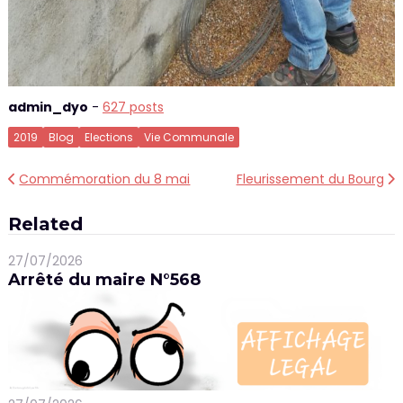
admin_dyo
-
627 posts
2019
Blog
Elections
Vie Communale
Navigation
Commémoration du 8 mai
Fleurissement du Bourg
de
Related
l’article
27/07/2026
Arrêté du maire N°568